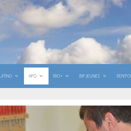
UITING
APO
BIO+
BIP JEUNES
REN'FO